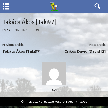
Takács Ákos [Taki97]
By
eki
-
2020.02.10.
0
Previous article
Next article
Takács Ákos [Taki97]
Csikós Dávid [David12]
eki
©
Tavasz Horgászegyesület Pogány
2026