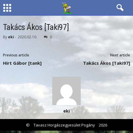
Takács Ákos [Taki97]
By
eki
-
2020.02.10.
0
Previous article
Next article
Hirt Gábor [tank]
Takács Ákos [Taki97]
eki
©
Tavasz Horgászegyesület Pogány
2026