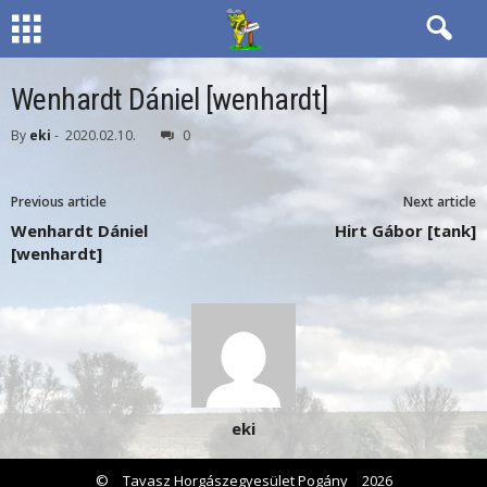
Wenhardt Dániel [wenhardt]
By
eki
-
2020.02.10.
0
Previous article
Next article
Wenhardt Dániel
Hirt Gábor [tank]
[wenhardt]
eki
©
Tavasz Horgászegyesület Pogány
2026