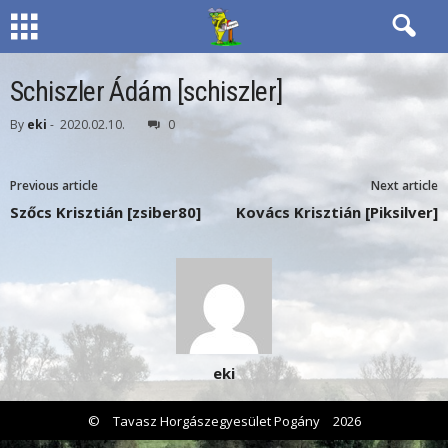
Schiszler Ádám [schiszler]
By
eki
-
2020.02.10.
0
Previous article
Next article
Szőcs Krisztián [zsiber80]
Kovács Krisztián [Piksilver]
eki
©
Tavasz Horgászegyesület Pogány
2026