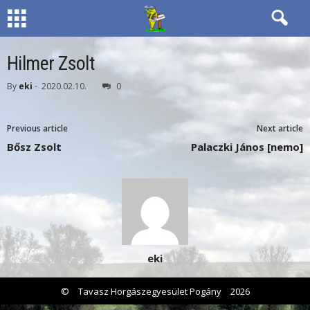
Hilmer Zsolt
By
eki
-
2020.02.10.
0
Previous article
Next article
Bősz Zsolt
Palaczki János [nemo]
eki
©
Tavasz Horgászegyesület Pogány
2026