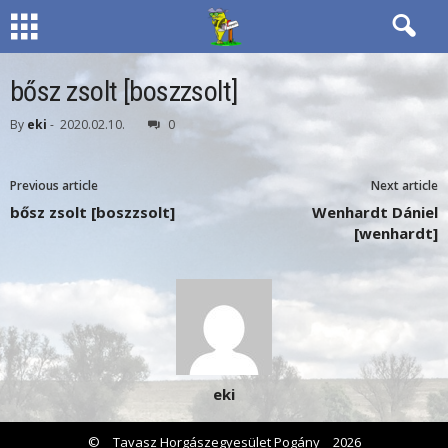
bősz zsolt [boszzsolt]
By
eki
-
2020.02.10.
0
Previous article
Next article
bősz zsolt [boszzsolt]
Wenhardt Dániel
[wenhardt]
eki
©
Tavasz Horgászegyesület Pogány
2026