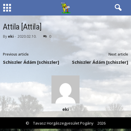
Attila [Attila]
By
eki
-
2020.02.10.
0
Previous article
Next article
Schiszler Ádám [schiszler]
Schiszler Ádám [schiszler]
eki
©
Tavasz Horgászegyesület Pogány
2026