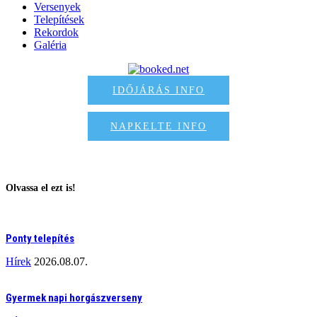
Versenyek
Telepítések
Rekordok
Galéria
IDŐJÁRÁS INFO
NAPKELTE INFO
Olvassa el ezt is!
Ponty telepítés
Hírek
2026.08.07.
Gyermek napi horgászverseny