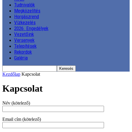
Tudnivalók
Megközelítés
Horgászrend
Vízkezelés
2026. Engedélyek
Vezetőink
Versenyek
Telepítések
Rekordok
Galéria
Kezdőlap
Kapcsolat
Kapcsolat
Név (kötelező)
Email cím (kötelező)