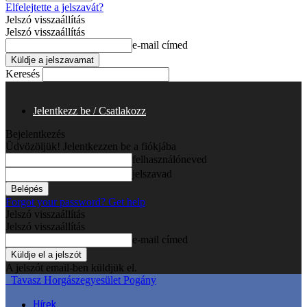
Elfelejtette a jelszavát?
Jelszó visszaállítás
Jelszó visszaállítás
e-mail címed
Keresés
Jelentkezz be / Csatlakozz
Bejelentkezés
Üdvözöljük! Jelentkezzen be a fiókjába
felhasználóneved
jelszavad
Forgot your password? Get help
Jelszó visszaállítás
Jelszó visszaállítás
e-mail címed
A jelszót email-ben küldjük el.
Tavasz Horgászegyesület Pogány
Hírek