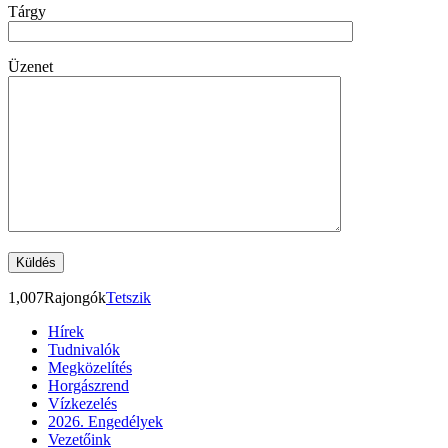
Tárgy
Üzenet
1,007
Rajongók
Tetszik
Hírek
Tudnivalók
Megközelítés
Horgászrend
Vízkezelés
2026. Engedélyek
Vezetőink