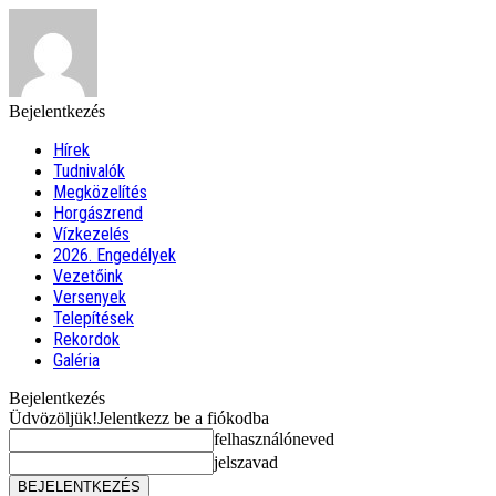
Bejelentkezés
Hírek
Tudnivalók
Megközelítés
Horgászrend
Vízkezelés
2026. Engedélyek
Vezetőink
Versenyek
Telepítések
Rekordok
Galéria
Bejelentkezés
Üdvözöljük!
Jelentkezz be a fiókodba
felhasználóneved
jelszavad